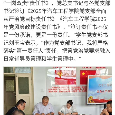
“一岗双责”责任书》，党总支书记与各党支部
书记签订《2025年汽车工程学院党支部全面
从严治党目标责任书》《汽车工程学院2025
年党风廉政建设责任书》。“签订责任书不仅
是一份承诺，更是一份责任。”学生党支部书
记刘玉宝表示，“作为党支部书记，我将严格
落实“第一责任人”责任，把管党治党要求融入
日常辅导员管理和学生管理中。”