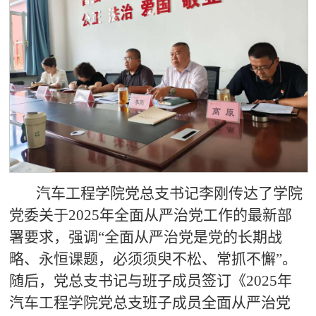
汽车工程学院党总支书记李刚传达了学院
党委关于2025年全面从严治党工作的最新部
署要求，强调“全面从严治党是党的长期战
略、永恒课题，必须须臾不松、常抓不懈”。
随后，党总支书记与班子成员签订《2025年
汽车工程学院党总支班子成员全面从严治党