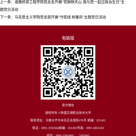
上一条：
道路桥梁工程学院党总支开展“党旗映天山·我与党一起过政治生日”主
题党日活动
下一条：
马克思主义学院党支部开展“守底线 树廉风”主题党日活动
电脑版
官方微信
版权所有 ©新疆交通职业技术大学
联系地址：乌鲁木齐市米东区永顺街478号 邮编：831401
电话：0991-3392666邮编：831401传真：0991-6861430
招生：0991-3392000 3392065