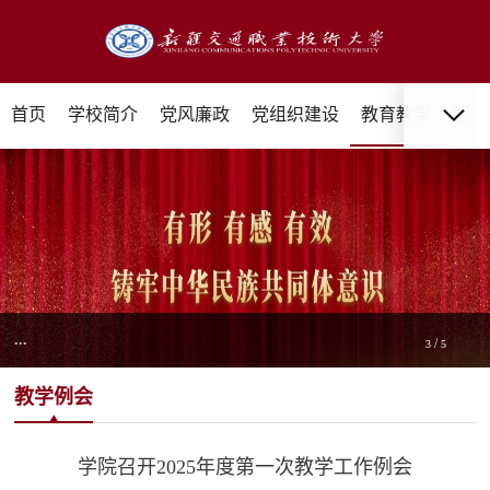
首页
学校简介
党风廉政
党组织建设
教育教学
招生
...
/
3
5
教学例会
学院召开2025年度第一次教学工作例会