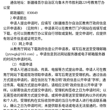
通信地址：新疆维吾尔自治区乌鲁木齐市胜利路
229
号教育厅办
公室
邮政编码：
830049
2.
申请提出
申请人提出申请时，应填写《新疆维吾尔自治区教育厅政府信息
公开申请表》（见附件）。申请表可以在教育厅门户网站在线填写或
下载，也可以到教育厅办公室自行领取或复制。提交申请时，应提供
有效证件信息或证明文件。
（
1
）网上申请
从教育厅网站下载政府信息公开申请表，填写后发送至受理邮箱
（
jytzwgk@163.com
）。申请信息到达网站服务器或电子邮箱服务器
的时间为申请时间。
（
2
）书面申请
申请人可通过信函、传真、电报等方式提出申请。申请人可在教
育厅网站下载或现场领取申请表，填写后寄送至受理机构。通过信函
方式提出申请的，请在信封左下角注明
“
政府信息公开申请
”
字样；通
过传真、电报方式提出申请的，请相应注明
“
政府信息公开申请
”
字
样。以邮寄信函方式提交申请的，受理机构签收之日为申请时间；以
无需签收的邮寄方式提交申请，或将申请寄送至受理机构以外的机构
和个人的，受理机构在实际收到申请的当日与申请人进行电话联系确
认，确认之日为申请时间；未提供联系电话或电话无法接通的，待恢