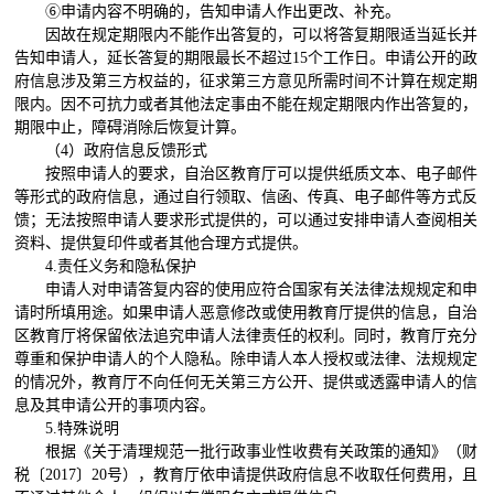
⑥
申请内容不明确的，告知申请人作出更改、补充。
因故在规定期限内不能作出答复的，可以将答复期限适当延长并
告知申请人，延长答复的期限最长不超过
15
个工作日。申请公开的政
府信息涉及第三方权益的，征求第三方意见所需时间不计算在规定期
限内。因不可抗力或者其他法定事由不能在规定期限内作出答复的，
期限中止，障碍消除后恢复计算。
（
4
）政府信息反馈形式
按照申请人的要求，自治区教育厅可以提供纸质文本、电子邮件
等形式的政府信息，通过自行领取、信函、传真、电子邮件等方式反
馈；无法按照申请人要求形式提供的，可以通过安排申请人查阅相关
资料、提供复印件或者其他合理方式提供。
4.
责任义务和隐私保护
申请人对申请答复内容的使用应符合国家有关法律法规规定和申
请时所填用途。如果申请人恶意修改或使用教育厅提供的信息，自治
区教育厅将保留依法追究申请人法律责任的权利。同时，教育厅充分
尊重和保护申请人的个人隐私。除申请人本人授权或法律、法规规定
的情况外，教育厅不向任何无关第三方公开、提供或透露申请人的信
息及其申请公开的事项内容。
5.
特殊说明
根据《关于清理规范一批行政事业性收费有关政策的通知》（财
税〔
2017
〕
20
号），教育厅依申请提供政府信息不收取任何费用，且