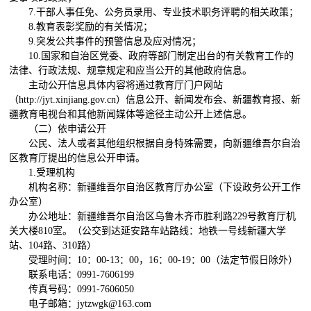
7.
干部人事任免、公务员录用、专业技术职务评聘的相关政策；
8.
教育表彰奖励的有关情况；
9.
突发公共事件的预警信息及应对情况；
10.
国家和自治区党委、政府等部门制定出台的有关教育工作的
法律、行政法规、规章规定和应当公开的其他政府信息。
主动公开信息具体内容将通过教育厅门户网站
（
http://jyt.xinjiang.gov.cn
）信息公开、新闻发布会、新疆教育报、新
疆教育电视台和其他新闻媒体等途径主动公开上述信息。
（二）依申请公开
公民、法人或者其他组织根据自身特殊需要，向新疆维吾尔自治
区教育厅提出的信息公开申请。
1.
受理机构
机构名称：新疆维吾尔自治区教育厅办公室（下设政务公开工作
办公室）
办公地址：新疆维吾尔自治区乌鲁木齐市胜利路
229
号教育厅机
关大楼
810
室。（公交到达延安路车站路线：地铁一号线新疆大学
站、
104
路、
310
路）
受理时间：
10
：
00-13
：
00
，
16
：
00-19
：
00
（法定节假日除外）
联系电话：
0991-7606199
传真号码：
0991-7606050
电子邮箱：
jytzwgk@163.com