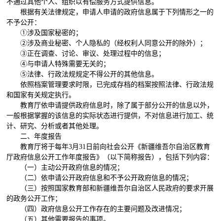
不通过其他个人、组织以有偿服务方式提供信息。
根据有关法律规定，申请人申请的政府信息属于下列情形之一的
不予公开：
①
涉及国家秘密的；
②
涉及商业秘密、个人隐私的（经权利人同意公开的除外）；
③
正在调查、讨论、审议、处理过程中的信息；
④
与申请人特殊需要无关的；
⑤
法律、行政法规规定不得公开的其他信息。
依照档案管理要求时限，已完成存档的档案按照法律、行政法规
和国家有关规定执行。
教育厅依申请提供政府信息时，除了属于部分公开的信息以外，
一般根据掌握的该信息的实际状态进行提供，不对信息进行加工、统
计、研究、分析或者其他处理。
二、年度报告
教育厅将于每年
3
月
31
日前向社会公开《新疆维吾尔自治区教育
厅政府信息公开工作年度报告》（以下简称报告），包括下列内容：
（一）主动公开政府信息的情况；
（二）依申请公开政府信息和不予公开政府信息的情况；
（三）按照国家教育部和新疆维吾尔自治区人民政府的要求开展
的政务公开工作；
（四）政府信息公开工作存在的主要问题及改进情况；
（五）其他需要报告的事项。