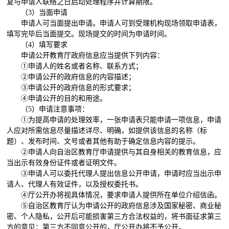
复与申请人联络之日启动处理程序并计算期限。
（
3
）当面申请
申请人可当面提出申请。申请人可到受理机构现场领取申请表，
填写完毕后当面提交。现场提交的时间为申请时间。
（
4
）填写要求
申请公开教育厅政府信息应当提供下列内容：
①
申请人的姓名或者名称、联系方式；
②
申请公开的政府信息的内容描述；
③
申请公开的政府信息的形式要求；
④
申请公开的目的和用途。
（
5
）申请注意事项：
①
为提高申请的处理效率，一张申请表只能申请一项信息，申请
人应对所需信息尽量描述详尽、明确，如提供该信息的名称（标
题）、发布时间、文号或者其他有助于确定信息内容的提示。
②
申请人向自治区教育厅申请提供与其自身相关的教育信息，应
当出示有效身份证件或者证明文件。
③
申请人可以委托代理人提出信息公开申请，申请时应当出示申
请人、代理人有效证件，以及授权委托书。
④
厅公开办将视具体情况，要求申请人提供所在单位介绍信函。
⑤
自治区教育厅认为申请公开的政府信息涉及国家秘密、商业秘
密、个人隐私，公开后可能损害第三方合法权益的，将书面征求第三
方的意见；第三方不同意公开的，厅公开办将不予公开。