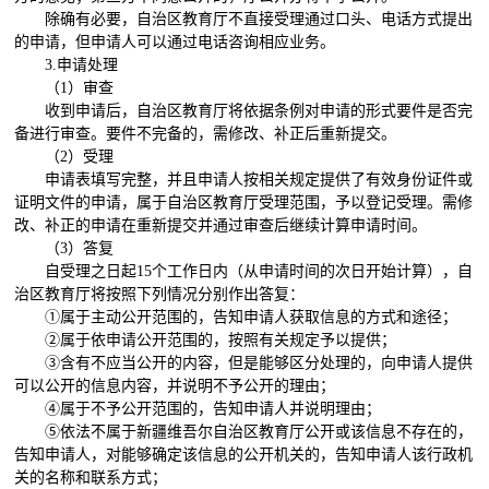
除确有必要，自治区教育厅不直接受理通过口头、电话方式提出
的申请，但申请人可以通过电话咨询相应业务。
3.
申请处理
（
1
）审查
收到申请后，自治区教育厅将依据条例对申请的形式要件是否完
备进行审查。要件不完备的，需修改、补正后重新提交。
（
2
）受理
申请表填写完整，并且申请人按相关规定提供了有效身份证件或
证明文件的申请，属于自治区教育厅受理范围，予以登记受理。需修
改、补正的申请在重新提交并通过审查后继续计算申请时间。
（
3
）答复
自受理之日起
15
个工作日内（从申请时间的次日开始计算），自
治区教育厅将按照下列情况分别作出答复：
①
属于主动公开范围的，告知申请人获取信息的方式和途径；
②
属于依申请公开范围的，按照有关规定予以提供；
③
含有不应当公开的内容，但是能够区分处理的，向申请人提供
可以公开的信息内容，并说明不予公开的理由；
④
属于不予公开范围的，告知申请人并说明理由；
⑤
依法不属于新疆维吾尔自治区教育厅公开或该信息不存在的，
告知申请人，对能够确定该信息的公开机关的，告知申请人该行政机
关的名称和联系方式；