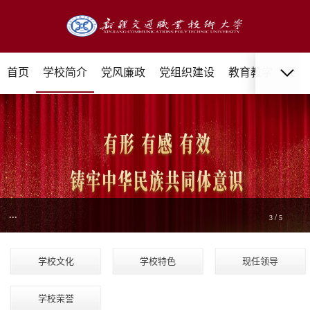
首页
学校简介
党风廉政
党组织建设
教育教学
招生
...
/
3
5
学校文化
学校特色
现任领导
学校荣誉